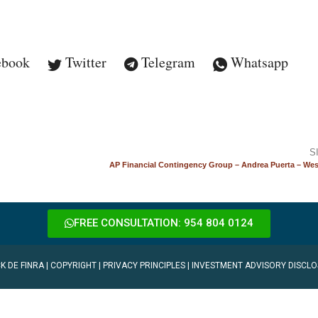
ebook
Twitter
Telegram
Whatsapp
S
AP Financial Contingency Group – Andrea Puerta – Wes
FREE CONSULTATION: 954 804 0124
K DE FINRA
|
COPYRIGHT
|
PRIVACY PRINCIPLES
|
INVESTMENT ADVISORY DISCLO