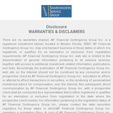
Disclosure
WARRANTIES & DISCLAIMERS
There are no warranties implied. AP Financial Contingency Group Inc. is a
registered investment adviser located in Weston Florida, 33327. AP Financial
Contingency Group Inc. may only transact business in those states in which it is
registered, or qualifies for an exemption or exclusion from registration
requirements. AP Financial Contingency Group Inc. web site is limited to the
dissemination of general information pertaining to its advisory services,
together with access to additional investment- related information, publications,
and links. Accordingly, the publication of AP Financial Contingency Group Inc.
web site on the Internet should not be construed by any consumer and/or
prospective client as AP Financial Contingency Group Inc. solicitation to effect,
or attempt to effect transactions in securities, or the rendering of personalized
investment advice for compensation, over the Internet. Any subsequent, direct
communication by AP Financial Contingency Group Inc. with a prospective
client shall be conducted by a representative that is either registered or qualifies
for an exemption or exclusion from registration in the state where the
prospective client resides. For information pertaining to the registration status of
AP Financial Contingency Group Inc., please contact the state securities
regulators for those states in whichAP Financial Contingency Group Inc.
maintains a registration filing. A copy of AP Financial Contingency Group Inc.