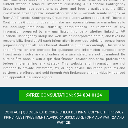
current written disclosure statement discussing AP Financial Contingency
Group Inc.business operations, services, and fees is available at the SEC’s
investment adviser public information website – www.adviserinfo.sec.gov or
from AP Financial Contingency Group Inc.e upon written request. AP Financial
Contingency Group Inc. does not make any representations or warranties as to
the accuracy, timeliness, suitability, completeness, or relevance of any
information prepared by any unaffiliated third party, whether linked to AP
Financial Contingency Group Inc. web site or incorporated herein, and takes no
responsibility therefor. All such information is provided solely for convenience
purposes only and all users thereof should be guided accordingly. This website
and information are provided for guidance and information purposes only.
Investments involve risk and unless otherwise stated, are not guaranteed. Be
sure to first consult with a qualified financial adviser and/or tax professional
before implementing any strategy. This website and information are not
intended to provide investment, tax, or legal advice. Insurance products and
services are offered and sold through Ash Brokerage and individually licensed
and appointed insurance agents.
FREE CONSULTATION: 954 804 0124
CONTACT
|
QUICK LINKS
|
BROKER CHECK DE FINRA
|
COPYRIGHT
|
PRIVACY
PRINCIPLES
|
INVESTMENT ADVISORY DISCLOSURE FORM ADV PART 2A AND
PART 2B.